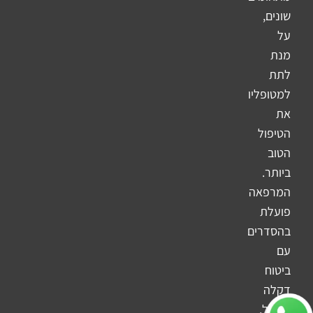
שונים,
על
מנת
לתת
למטופליו
את
הטיפול
הטוב
ביותר.
המרפאה
פועלת
בהסדרים
עם
ביטוח
דקלה
והראל,