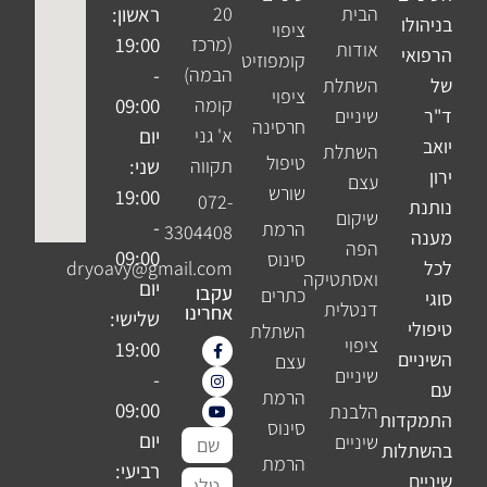
הבית
20
ראשון:
בניהולו
ציפוי
(מרכז
19:00
אודות
הרפואי
קומפוזיט
הבמה)
-
של
השתלת
ציפוי
קומה
09:00
ד"ר
שיניים
חרסינה
א' גני
יום
יואב
השתלת
טיפול
תקווה
שני:
ירון
עצם
שורש
19:00
072-
נותנת
שיקום
-
הרמת
3304408
מענה
הפה
09:00
סינוס
לכל
dryoavy@gmail.com
ואסתטיקה
יום
עקבו
כתרים
סוגי
דנטלית
אחרינו
שלישי:
טיפולי
השתלת
ציפוי
I
F
Y
19:00
השיניים
n
o
a
עצם
שיניים
c
s
u
-
עם
e
t
t
הרמת
b
u
a
09:00
הלבנת
התמקדות
o
b
g
סינוס
o
e
r
יום
שם
שיניים
בהשתלות
k
a
הרמת
m
-
רביעי:
מלא
שיניים
טלפון
f