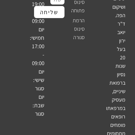
סינוס
19:00
ושיקום
פתוחה
שליחה
-
הפה.
הרמת
09:00
ד"ר
סינוס
יום
יואב
סגורה
חמישי:
ירון
17:00
בעל
-
20
09:00
שנות
יום
נסיון
שישי:
ברפואת
סגור
שיניים,
יום
מעסיק
שבת:
במרפאתו
סגור
רופאים
מומחים
מתחומים