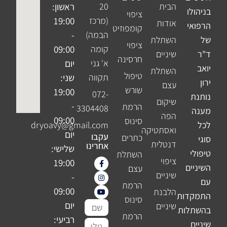
הבית
20
ראשון:
בניהולו
ציפוי
(מרכז
19:00
אודות
הרפואי
קומפוזיט
הבמה)
-
של
השתלת
ציפוי
קומה
09:00
ד"ר
שיניים
חרסינה
א' גני
יום
יואב
השתלת
טיפול
תקווה
שני:
ירון
עצם
שורש
19:00
072-
נותנת
שיקום
-
הרמת
3304408
מענה
הפה
09:00
סינוס
לכל
dryoavy@gmail.com
ואסתטיקה
יום
עקבו
כתרים
סוגי
דנטלית
אחרינו
שלישי:
טיפולי
השתלת
ציפוי
I
F
Y
19:00
השיניים
n
o
a
עצם
שיניים
c
s
u
-
עם
e
t
t
הרמת
b
u
a
09:00
הלבנת
התמקדות
o
b
g
סינוס
o
e
r
יום
שם
שיניים
בהשתלות
k
a
הרמת
m
-
רביעי:
מלא
שיניים
טלפון
f