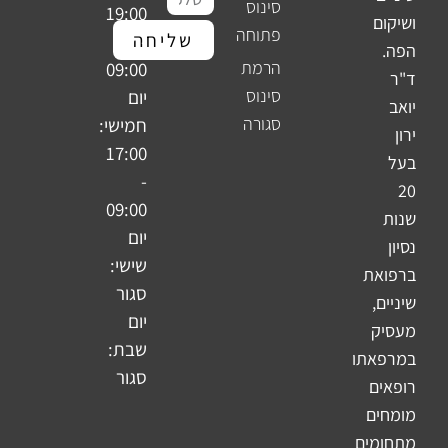
סינוס
19:00
ושיקום
פתוחה
שליחה
-
הפה.
הרמת
09:00
ד"ר
סינוס
יום
יואב
סגורה
חמישי:
ירון
17:00
בעל
-
20
09:00
שנות
יום
נסיון
שישי:
ברפואת
סגור
שיניים,
יום
מעסיק
שבת:
במרפאתו
סגור
רופאים
מומחים
מתחומים