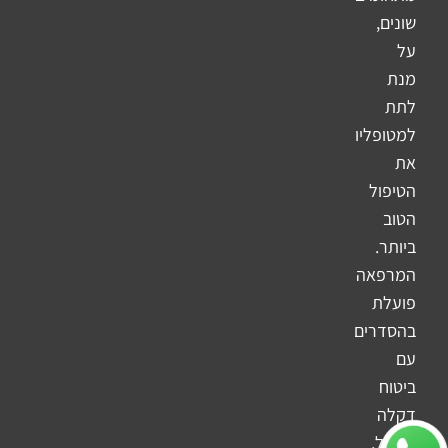
שונים,
על
מנת
לתת
למטופליו
את
הטיפול
הטוב
ביותר.
המרפאה
פועלת
בהסדרים
עם
ביטוח
דקלה
והראל,