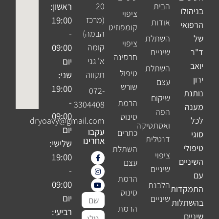
הבית
20
ראשון:
בניהולו
ציפוי
(מרכז
19:00
אודות
הרפואי
קומפוזיט
הבמה)
-
של
השתלת
ציפוי
קומה
09:00
ד"ר
שיניים
חרסינה
א' גני
יום
יואב
השתלת
טיפול
תקווה
שני:
ירון
עצם
שורש
19:00
072-
נותנת
שיקום
-
הרמת
3304408
מענה
הפה
09:00
סינוס
לכל
dryoavy@gmail.com
ואסתטיקה
יום
עקבו
כתרים
סוגי
דנטלית
אחרינו
שלישי:
טיפולי
השתלת
ציפוי
I
F
Y
19:00
השיניים
n
o
a
עצם
שיניים
c
s
u
-
עם
e
t
t
הרמת
b
u
a
09:00
הלבנת
התמקדות
o
b
g
סינוס
o
e
r
יום
שם
שיניים
בהשתלות
k
a
הרמת
m
-
רביעי:
מלא
שיניים
טלפון
f