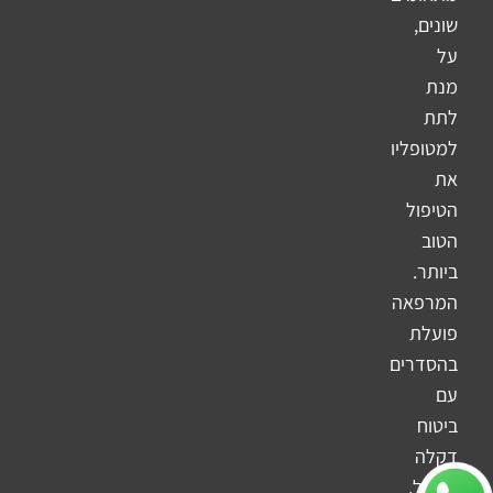
שונים,
על
מנת
לתת
למטופליו
את
הטיפול
הטוב
ביותר.
המרפאה
פועלת
בהסדרים
עם
ביטוח
דקלה
והראל,