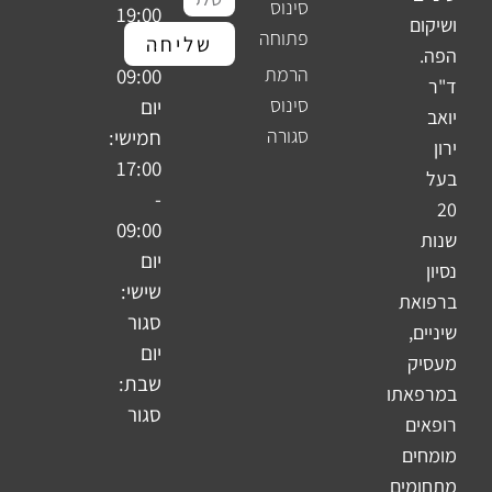
סינוס
19:00
ושיקום
פתוחה
שליחה
-
הפה.
הרמת
09:00
ד"ר
סינוס
יום
יואב
סגורה
חמישי:
ירון
17:00
בעל
-
20
09:00
שנות
יום
נסיון
שישי:
ברפואת
סגור
שיניים,
יום
מעסיק
שבת:
במרפאתו
סגור
רופאים
מומחים
מתחומים