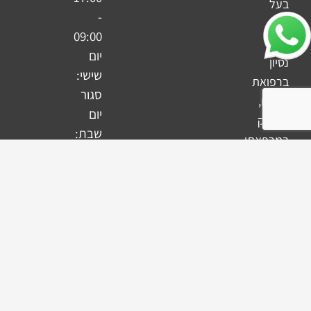
בעל
-
20
09:00
שנות
יום
נסיון
שישי:
ברפואת
סגור
שיניים,
יום
מעסיק
שבת:
במרפאתו
סגור
רופאים
מומחים
מתחומים
שונים,
על
מנת
לתת
למטופליו