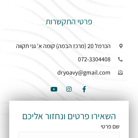
פרטי התקשרות
הכרמל 20 (מרכז הבמה) קומה א' גני תקווה
072-3304408
dryoavy@gmail.com
Y
I
F
o
n
a
u
s
c
t
t
e
u
a
b
b
g
o
השאירו פרטים ונחזור אליכם
e
r
o
a
k
שם פרטי
m
-
f