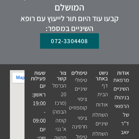
המושלם
קבעו עוד היום תור לייעוץ עם רופא
השיניים במספר:
072-3304408
אודות
ניווט
טיפולים
צור
שעות
באתר
קשר
פעילות
מרפאת
טיפולי
דף
הכרמל
יום
השיניים
שיניים
הבית
20
ראשון:
בניהולו
ציפוי
(מרכז
19:00
אודות
הרפואי
קומפוזיט
הבמה)
-
של
השתלת
ציפוי
קומה
09:00
ד"ר
שיניים
חרסינה
א' גני
יום
יואב
השתלת
טיפול
תקווה
שני: