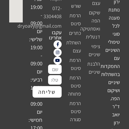
ירון
עצם
שורש
19:00
072-
נותנת
שיקום
-
הרמת
3304408
מענה
הפה
09:00
סינוס
לכל
dryoavy@gmail.com
ואסתטיקה
יום
עקבו
כתרים
סוגי
דנטלית
אחרינו
שלישי:
טיפולי
השתלת
F
Y
I
ציפוי
n
o
a
19:00
השיניים
עצם
u
c
s
שיניים
e
t
t
-
עם
b
u
a
הרמת
o
b
g
09:00
הלבנת
התמקדות
o
e
r
סינוס
שם
k
a
יום
שיניים
בהשתלות
m
-
מלא
הרמת
טלפון
f
רביעי:
שיניים
סינוס
19:00
ושיקום
שליחה
פתוחה
-
הפה.
הרמת
09:00
ד"ר
סינוס
יום
יואב
סגורה
חמישי:
ירון
17:00