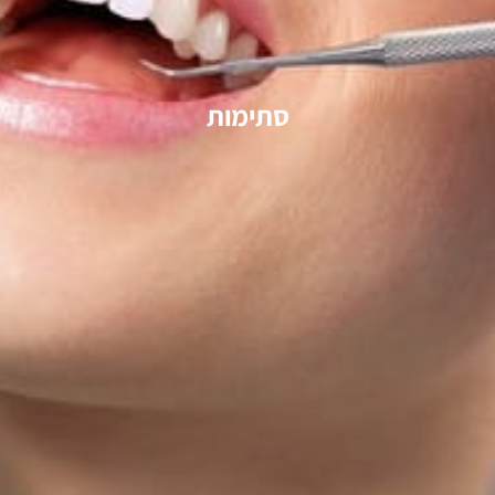
סתימות