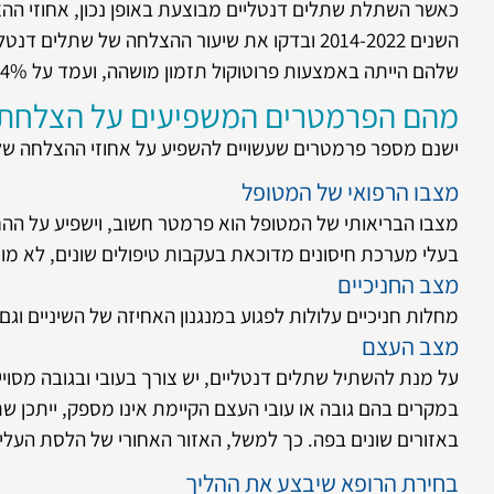
כאשר השתלת שתלים דנטליים מבוצעת באופן נכון, אחוזי ההצל
השנים 2014-2022 ובדקו את שיעור ההצלחה של
שלהם הייתה באמצעות פרוטוקול תזמון מושהה, ועמד על 97.4% – 97.5%.
מהם הפרמטרים המשפיעים על הצלחת 
ישנם מספר פרמטרים שעשויים להשפיע על אחוזי ההצלחה של
מצבו הרפואי של המטופל
מצבו הבריאותי של המטופל הוא פרמטר חשוב, וישפיע על הה
בעלי מערכת חיסונים מדוכאת בעקבות טיפולים שונים, לא מומ
מצב החניכיים
מחלות חניכיים עלולות לפגוע במנגנון האחיזה של השיניים ו
מצב העצם
על מנת להשתיל שתלים דנטליים, יש צורך בעובי ובגובה מסוי
במקרים בהם גובה או עובי העצם הקיימת אינו מספק, ייתכן 
באזורים שונים בפה. כך למשל, האזור האחורי של הלסת העליונ
בחירת הרופא שיבצע את ההליך