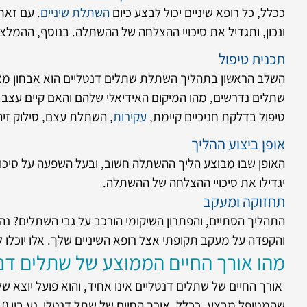
ככלל, כל רופא שיניים יכול לבצע כיום
השתלת שיניים
. עם זאת
ונכון, ותגדיל את סיכויי ההצלחה של ההשתלה. בנוסף, ההמ
תכנית טיפול
השלב הראשון בתהליך השתלת שתלים דנטליים הוא אבחון מצב 
שתלים נדרשים, מהו המיקום האידיאלי שלהם והאם קיים עצב א
טיפול בדלקת חניכיים קיימת,
עקירות
, השתלת עצם, סילוק זיה
אופן ביצוע ההליך
האופן שבו מבוצע הליך ההשתלה חשוב, ובעל השפעה על סיכוי
יגדילו את סיכויי ההצלחה של ההשתלה.
תחזוקה ומעקב
התהליך הסתיים, והפתרון השיקומי הורכב על גבי השתלים? נה
והקפדה על מעקב תקופתי אצל רופא השיניים שלך. אלו יוכלו 
מהו אורך החיים הממוצע של שתלים דנ
אורך החיים של שתלים דנטליים אינו אחיד, והוא פועל יוצא 
שהמטופל מבצע. ככלל, אורך החיים של שתל דנטלי נע בין 10 ל- 20 שנים.