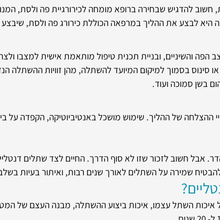
, חשוב להדגיש שבחירה ברופא מומחה לכירורגיית פה ולסת, המנו
לצה היא לבצע את ההליך במרפאה הכוללת כירורג פה ולסת, שיבצ
הפה והשיניים, ובניית תכנית טיפול מותאמת אישית למצבו ולצר
ו סינוס בסמוך למיקום המיועד להשתלה, מהן זוויות ההשתלה הנד
ום בשן סמוכה ועוד.
י ההצלחה של ההליך. שימוש מושכל באנטיביוטיקה, הקפדה על ביצו
דר. אבל חשוב לזכור שזו לא סוף הדרך. החיים לצד שתלים דנטליי
להבטיח שמירה על השתלים לאורך שנים רבות, ואיתור בעיות בשלב 
טליים?
של איכות השתל עצמו, איכות ביצוע ההשתלה, מבנה העצם של המטו